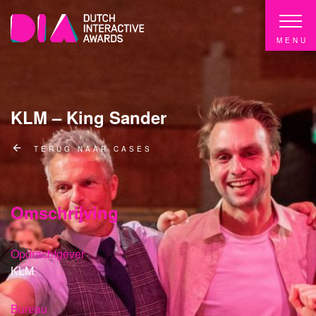
MENU
KLM – King Sander
TERUG NAAR CASES
Omschrijving
Opdrachtgever
KLM
Bureau